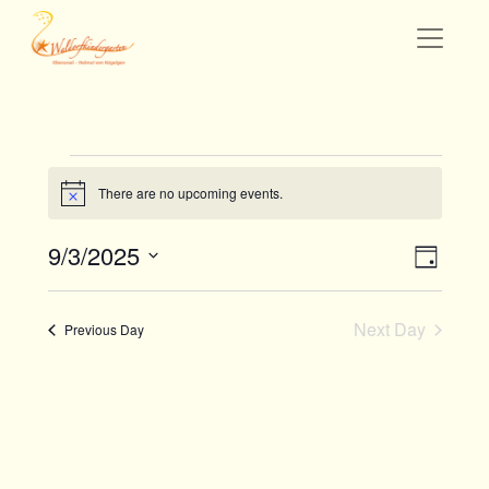
Events
There are no upcoming events.
Notice
for
September
Even
Views
9/3/2025
Day
3,
View
Navigati
Select
Navig
date.
2025
Next Day
Previous Day