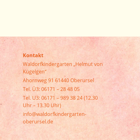
Kontakt
Waldorfkindergarten „Helmut von
Kügelgen“
Ahornweg 91 61440 Oberursel
Tel. Ü3: 06171 – 28 48 05
Tel. U3: 06171 – 989 38 24 (12.30
Uhr – 13.30 Uhr)
info@waldorfkindergarten-
oberursel.de