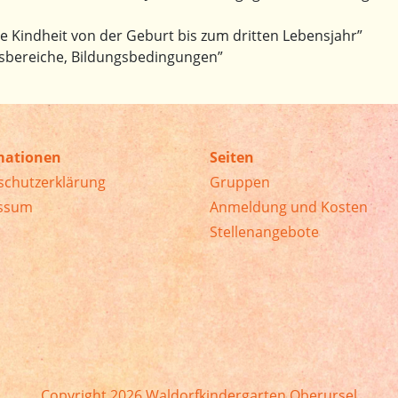
ie Kindheit von der Geburt bis zum dritten Lebensjahr”
ungsbereiche, Bildungsbedingungen”
mationen
Seiten
schutzerklärung
Gruppen
ssum
Anmeldung und Kosten
Stellenangebote
Copyright 2026 Waldorfkindergarten Oberursel