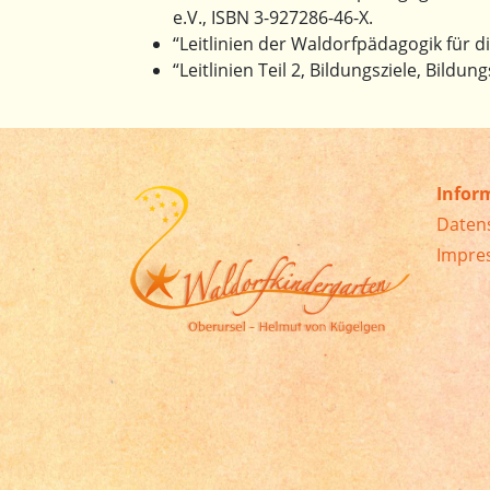
e.V., ISBN 3-927286-46-X.
“Leitlinien der Waldorfpädagogik für d
“Leitlinien Teil 2, Bildungsziele, Bild
Infor
Daten
Impre