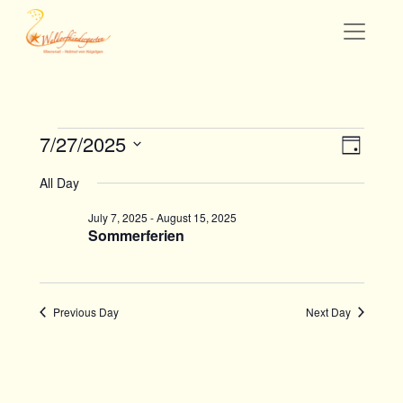
Events
Even
Views
7/27/2025
Day
View
Navigati
for
Select
All Day
Navig
date.
July
July 7, 2025
-
August 15, 2025
27,
Sommerferien
2025
Previous Day
Next Day